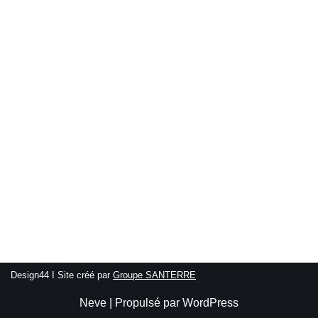
Design44 I Site créé par
Groupe SANTERRE
Neve
| Propulsé par
WordPress